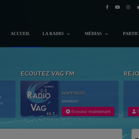
ACCUEIL
LA RADIO
MÉDIAS
PARTI
ECOUTEZ VAG FM
REJ
HAPPYDJS
s
KANIKULY
ce
adio
Ecoutez maintenant
S