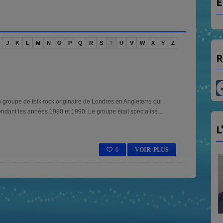
E
J
K
L
M
N
O
P
Q
R
S
T
U
V
W
X
Y
Z
R
groupe de folk rock originaire de Londres en Angleterre qui
ndant les années 1980 et 1990. Le groupe était spécialisé...
L
0
VOIR PLUS