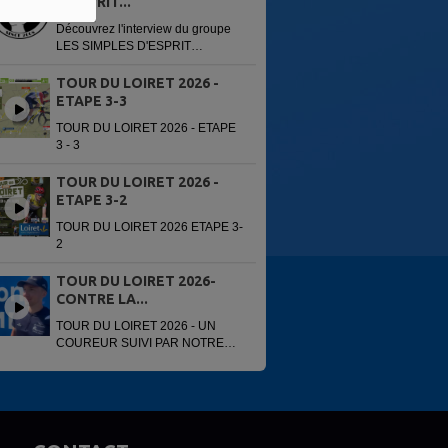
D'ESPRIT...
Découvrez l'interview du groupe
LES SIMPLES D'ESPRIT
enregistré avant leur concert du
13 juin 2026 à la 6e édition du
TOUR DU LOIRET 2026 -
Festi'Alliance. Interview réalisée
ETAPE 3-3
par...
TOUR DU LOIRET 2026 - ETAPE
3 - 3
TOUR DU LOIRET 2026 -
ETAPE 3-2
TOUR DU LOIRET 2026 ETAPE 3-
2
TOUR DU LOIRET 2026-
CONTRE LA...
TOUR DU LOIRET 2026 - UN
COUREUR SUIVI PAR NOTRE
VOITURE