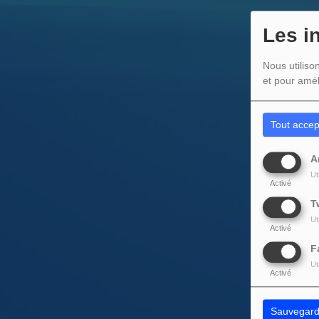
Les i
Nous utiliso
et pour amél
Tout accep
A
Ut
Activé
T
Ut
Activé
F
Ut
Activé
Sauvegard