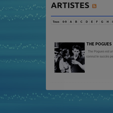
ARTISTES
Tous
0-9
A
B
C
D
E
F
G
H
I
THE POGUES
The Pogues est un 
connut le succès pe