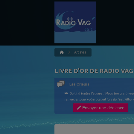
Artistes
LIVRE D'OR DE RADIO VAG
Les Crieurs
Salut à toutes l'équipe ! Nous tenions à vou
remercier pour votre accueil lors du Festi'Allian
ainsi que votre bonne humeur !! Longue vie à R
Envoyer une dédicace
Vag !! Les Crieurs de Toit