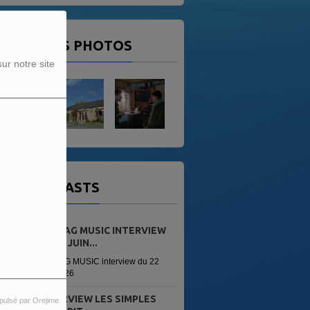
ERNIÈRES PHOTOS
ur notre site
OS PODCASTS
LEI-VAG MUSIC INTERVIEW
DU 22 JUIN...
LEI-VAG MUSIC interview du 22
juin 2026
INTERVIEW LES SIMPLES
pulsé par Orejime