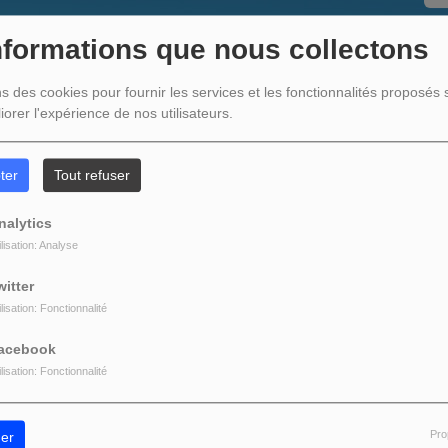
nformations que nous collectons
D
ns des cookies pour fournir les services et les fonctionnalités proposés s
iorer l'expérience de nos utilisateurs.
ter
Tout refuser
nalytics
ilisation: Analyse
N
witter
ilisation: Fonctionnalité
acebook
ilisation: Fonctionnalité
Pro
er