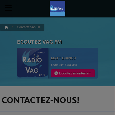
Contactez-nous!
ECOUTEZ VAG FM
MATT BIANCO
More than I can bear
Ecoutez maintenant
CONTACTEZ-NOUS!