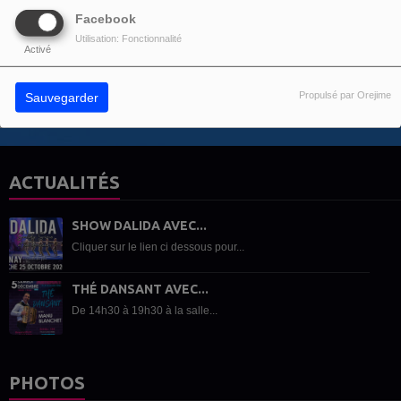
Facebook
Utilisation: Fonctionnalité
Activé
Envoyer votre message
Propulsé par Orejime
Sauvegarder
ACTUALITÉS
SHOW DALIDA AVEC...
Cliquer sur le lien ci dessous pour...
THÉ DANSANT AVEC...
De 14h30 à 19h30 à la salle...
PHOTOS