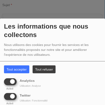
Sujet
*
Les informations que nous
Message
*
collectons
Nous utilisons des cookies pour fournir les services et les
fonctionnalités proposés sur notre site et pour améliorer
l'expérience de nos utilisateurs.
Tout accepter
Tout refuser
Analytics
Utilisation: Analyse
Activé
Twitter
Captcha
*
Utilisation: Fonctionnalité
Activé