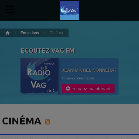
Emissions
Cinéma
ECOUTEZ VAG FM
JEAN-MICHEL SONNERAT
La samba brésilienne
Ecoutez maintenant
CINÉMA