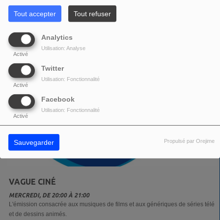
Tout accepter
Tout refuser
Analytics
Utilisation: Analyse
Activé
Twitter
Utilisation: Fonctionnalité
Activé
Facebook
Utilisation: Fonctionnalité
Activé
Propulsé par Orejime
Sauvegarder
VAGUE CINÉ
MERCREDI, DE 20:00 À 21:00
L'émission consacrée aux musiques de films et aux génériques de séries télé
et de dessins animés.