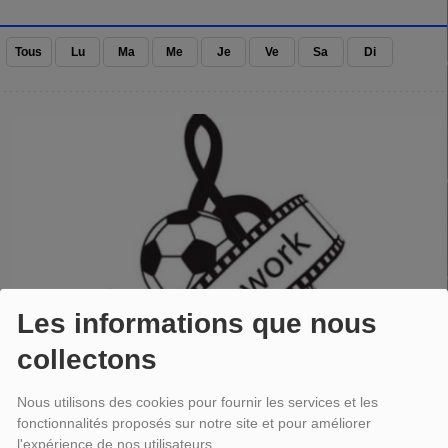
Tous
Lu
Ma
Me
Je
Ve
Sa
Di
Les informations que nous
collectons
Nous utilisons des cookies pour fournir les services et les
fonctionnalités proposés sur notre site et pour améliorer
AFTERWORK
l'expérience de nos utilisateurs.