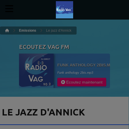
Emissions
Le jazz d'Annick
ECOUTEZ VAG FM
FUNK ANTHOLOGY 2BIS.MP3
Funk anthology 2bis.mp3
Ecoutez maintenant
LE JAZZ D'ANNICK