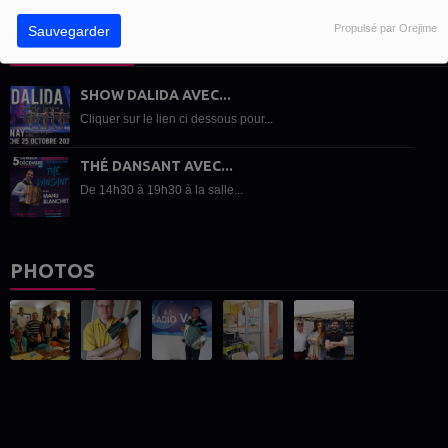
Propulsé par Orejime
Sauvegarder
ACTUALITÉS
SHOW DALIDA AVEC...
Cliquer sur le lien ci dessous pour...
THÉ DANSANT AVEC...
De 14h30 à 19h30 à la salle...
PHOTOS