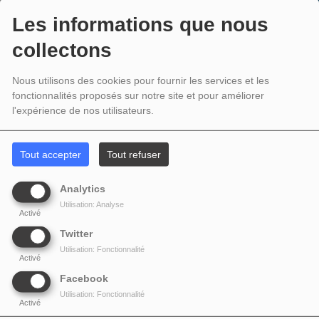
ANNICK
Les informations que nous
CLÉMENT
collectons
Animatrice
Animatrice de "Musette en fête" le dimanche matin Emission
Nous utilisons des cookies pour fournir les services et les
une fois tout...
fonctionnalités proposés sur notre site et pour améliorer
l'expérience de nos utilisateurs.
PARTAGEZ !
Tout accepter
Tout refuser
Analytics
COMMENTAIRES(0)
Utilisation: Analyse
Activé
Vous devez être connecté pour commenter
Twitter
Utilisation: Fonctionnalité
SE CONNECTER
INSCRIPTION
Activé
Facebook
Utilisation: Fonctionnalité
Activé