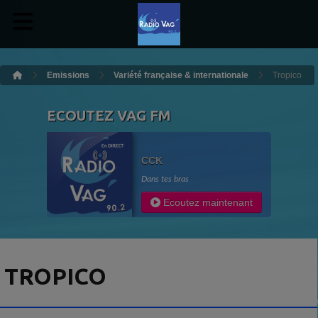
Emissions
Variété française & internationale
Tropico
ECOUTEZ VAG FM
CCK
Dans tes bras
Ecoutez maintenant
TROPICO