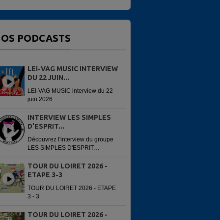
OS PODCASTS
LEI-VAG MUSIC INTERVIEW
DU 22 JUIN...
LEI-VAG MUSIC interview du 22
juin 2026
INTERVIEW LES SIMPLES
D'ESPRIT...
Découvrez l'interview du groupe
LES SIMPLES D'ESPRIT
enregistré avant leur concert du
13 juin 2026 à la 6e édition du
TOUR DU LOIRET 2026 -
Festi'Alliance. Interview réalisée
ETAPE 3-3
par...
TOUR DU LOIRET 2026 - ETAPE
3 - 3
TOUR DU LOIRET 2026 -