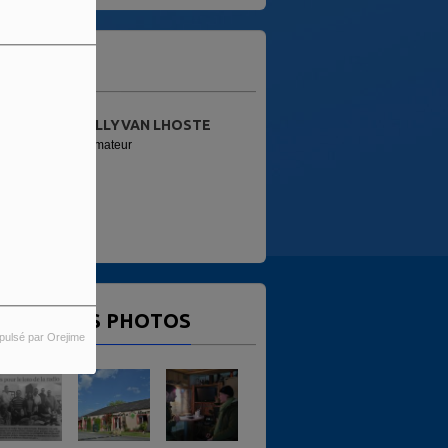
'ÉQUIPE
YVAN LHOSTE
ALAIN
eur
Animateur
ERNIÈRES PHOTOS
pulsé par Orejime