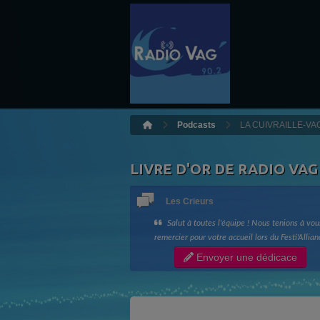
Podcasts
LA CUIVRAILLE-VAG
LIVRE D'OR DE RADIO VAG
Les Crieurs
Salut à toutes l'équipe ! Nous tenions à vou
remercier pour votre accueil lors du Festi'Allian
ainsi que votre bonne humeur !! Longue vie à R
Envoyer une dédicace
Vag !! Les Crieurs de Toit