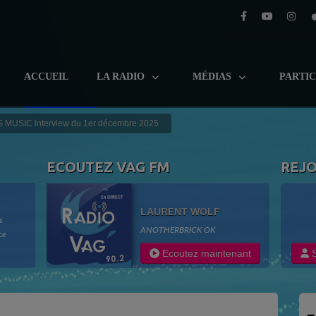
ACCUEIL
LA RADIO
MÉDIAS
PARTI
 MUSIC interview du 1er décembre 2025
ECOUTEZ VAG FM
REJ
LAURENT WOLF
s
ANOTHERBRICK OK
ce
adio
Ecoutez maintenant
S