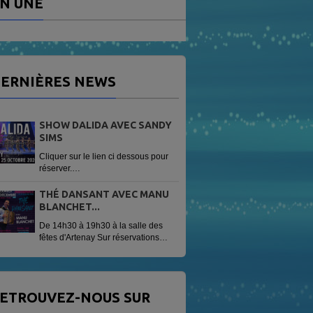
N UNE
ERNIÈRES NEWS
SHOW DALIDA AVEC SANDY
SIMS
Cliquer sur le lien ci dessous pour
réserver.
https://www.helloasso.com/associations/radio-
vag/evenements/sandy-sims-
THÉ DANSANT AVEC MANU
show-dalida
BLANCHET...
De 14h30 à 19h30 à la salle des
fêtes d'Artenay Sur réservations
Tarif 13 € avec une patisserie
offerte.
ETROUVEZ-NOUS SUR