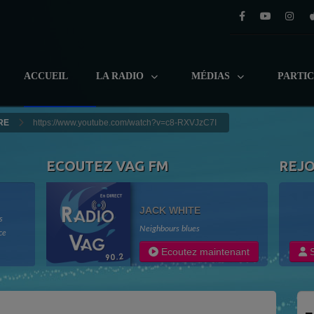
ACCUEIL
LA RADIO
MÉDIAS
PARTI
RE
https://www.youtube.com/watch?v=c8-RXVJzC7I
ECOUTEZ VAG FM
REJ
JACK WHITE
s
Neighbours blues
ce
adio
Ecoutez maintenant
S