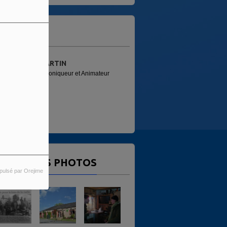
'ÉQUIPE
MARTIN
PATRICE (FRED)
Chroniqueur et Animateur
Animateur
ERNIÈRES PHOTOS
pulsé par Orejime