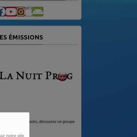
ES ÉMISSIONS
ROG
VAG MUSIC
redis soirs, découvrez un groupe
Émission sur la musique des 4 coins du
monde.
ur notre site