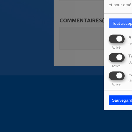
et pour amél
COMMENTAIRES(0)
Tout accep
Vous deve
A
SE C
Ut
Activé
T
Ut
Activé
F
Ut
Activé
Sauvegard