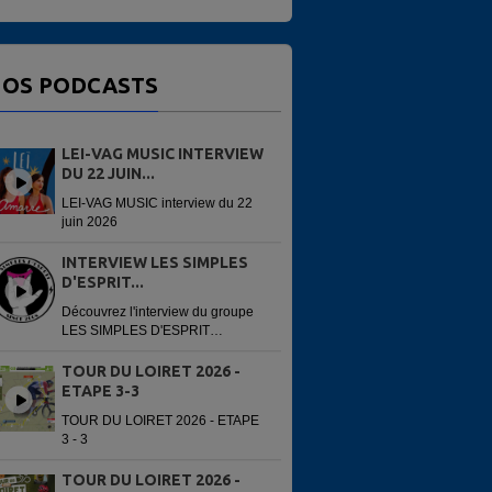
OS PODCASTS
LEI-VAG MUSIC INTERVIEW
DU 22 JUIN...
LEI-VAG MUSIC interview du 22
juin 2026
INTERVIEW LES SIMPLES
D'ESPRIT...
Découvrez l'interview du groupe
LES SIMPLES D'ESPRIT
enregistré avant leur concert du
13 juin 2026 à la 6e édition du
TOUR DU LOIRET 2026 -
Festi'Alliance. Interview réalisée
ETAPE 3-3
par...
TOUR DU LOIRET 2026 - ETAPE
3 - 3
TOUR DU LOIRET 2026 -