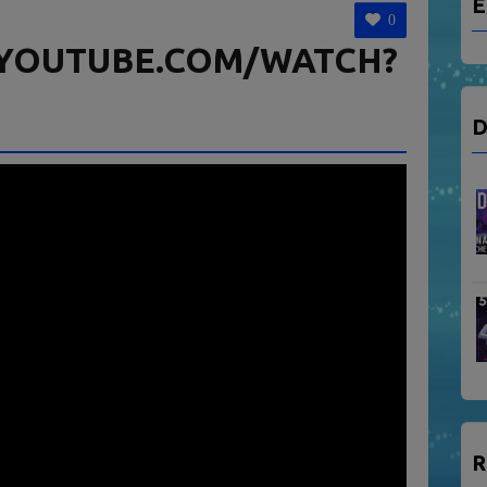
E
0
YOUTUBE.COM/WATCH?
D
R