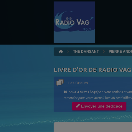
THE DANSANT
PIERRE AND
LIVRE D'OR DE RADIO VAG
Les Crieurs
Salut à toutes l'équipe ! Nous tenions à vou
remercier pour votre accueil lors du Festi'Allian
ainsi que votre bonne humeur !! Longue vie à R
Envoyer une dédicace
Vag !! Les Crieurs de Toit