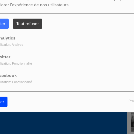
iorer l'expérience de nos utilisateurs.
L
ter
Tout refuser
z être connecté pour commenter
nalytics
ONNECTER
INSCRIPTION
ilisation: Analyse
witter
ilisation: Fonctionnalité
acebook
ilisation: Fonctionnalité
D
Pro
er