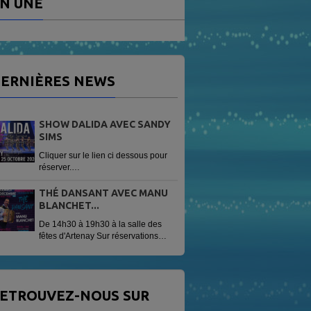
N UNE
ERNIÈRES NEWS
SHOW DALIDA AVEC SANDY
SIMS
Cliquer sur le lien ci dessous pour
réserver.
https://www.helloasso.com/associations/radio-
vag/evenements/sandy-sims-
THÉ DANSANT AVEC MANU
show-dalida
BLANCHET...
De 14h30 à 19h30 à la salle des
fêtes d'Artenay Sur réservations
Tarif 13 € avec une patisserie
offerte.
ETROUVEZ-NOUS SUR