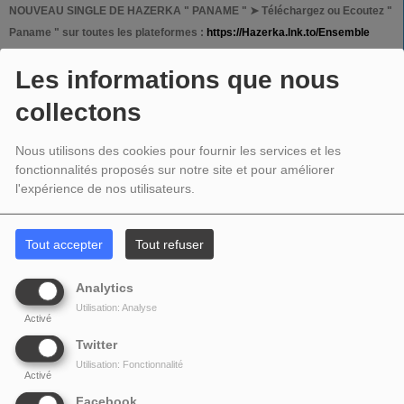
NOUVEAU SINGLE DE HAZERKA " PANAME " ➤ Téléchargez ou Ecoutez "
Paname " sur toutes les plateformes :
https://Hazerka.lnk.to/Ensemble
Les informations que nous
Facebook :
https://www.facebook.com/hazerkaoffic...
collectons
Twitter:
http://twitter.com/HazerkaOfficial
Nous utilisons des cookies pour fournir les services et les
Instagram : hazerkaofficiel
fonctionnalités proposés sur notre site et pour améliorer
l'expérience de nos utilisateurs.
Snapchat : hazerka
Tout accepter
Tout refuser
PARTAGEZ !
Analytics
Utilisation: Analyse
Activé
Twitter
COMMENTAIRES(0)
Utilisation: Fonctionnalité
Activé
Vous devez être connecté pour commenter
Facebook