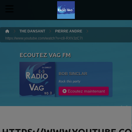
THE DANSANT
PIERRE ANDRE
https://www.youtube.com/watch?v=c8-RXVJzC7I
ECOUTEZ VAG FM
BOB SINCLAR
Rock this party
Ecoutez maintenant