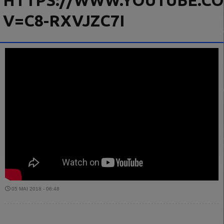
HTTPS://WWW.YOUTUBE.C
V=C8-RXVJZC7I
05 MAI 2018 - 06:48