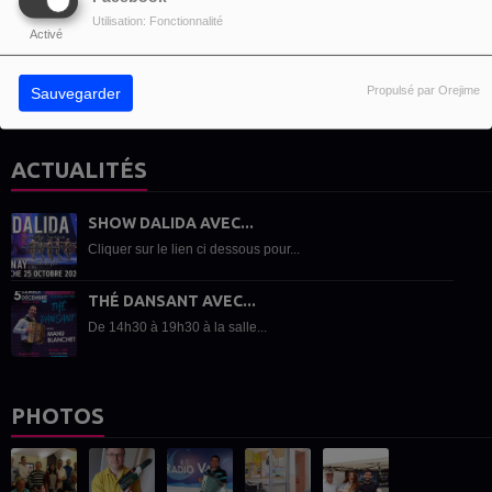
SE CONNECTER
INSCRIPTION
Utilisation: Fonctionnalité
Activé
Propulsé par Orejime
Sauvegarder
ACTUALITÉS
SHOW DALIDA AVEC...
Cliquer sur le lien ci dessous pour...
THÉ DANSANT AVEC...
De 14h30 à 19h30 à la salle...
PHOTOS